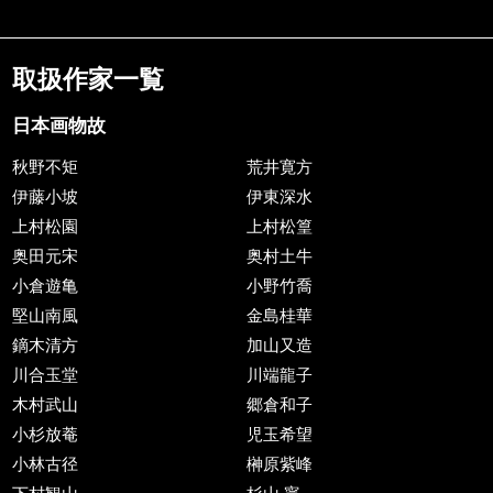
取扱作家一覧
日本画物故
秋野不矩
荒井寛方
伊藤小坡
伊東深水
上村松園
上村松篁
奥田元宋
奥村土牛
小倉遊亀
小野竹喬
堅山南風
金島桂華
鏑木清方
加山又造
川合玉堂
川端龍子
木村武山
郷倉和子
小杉放菴
児玉希望
小林古径
榊原紫峰