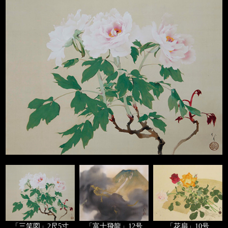
「三笑図」2尺5寸
「富士飛龍」12号
「花扇」10号