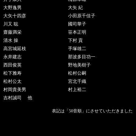
大野逸男
大矢 紀
大矢十四彦
小田原千佳子
川又 聡
國司華子
齋藤満栄
笹本正明
清水 操
下村 貢
高宮城延枝
手塚雄二
永井建志
那波多目功一
西田俊英
野地美樹子
松下雅寿
松村公嗣
松村公太
宮北千織
村岡貴美男
村上裕二
吉村誠司
他
表記は「50音順」にさせていただきました