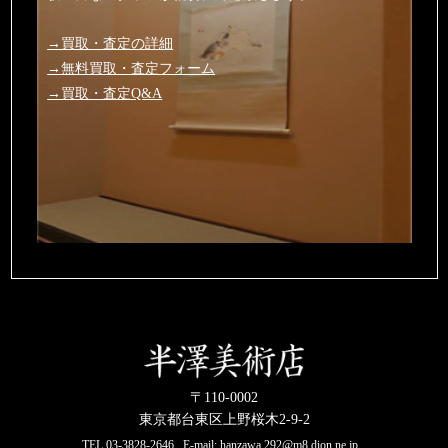
→買取・査定の詳細
→無料買取・査定フォーム
→買取・査定Q&A
〒110-0002
東京都台東区上野桜木2-9-2
TEL
03-3828-2646
E-mail:
hanzawa.292@m8.dion.ne.jp