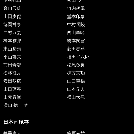
下村観山
杉山 寧
高山辰雄
竹内栖鳳
土田麦僊
堂本印象
徳岡神泉
中村岳陵
西村五雲
西山翠嶂
橋本雅邦
橋本関雪
東山魁夷
菱田春草
平山郁夫
福田平八郎
前田青邨
松尾敏男
松林桂月
棟方志功
安田靫彦
山口華楊
山口蓬春
山本丘人
山元春挙
横山大観
横山 操
他
日本画現存
井手康人
梅原幸雄