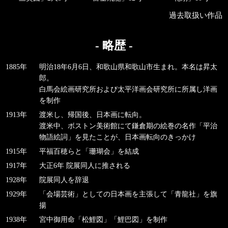
過去取扱い作品
- 略歴 -
1885年
明治18年6月6日、和歌山県和歌山市生まれ。本名は昇太
郎。
白馬会絵画研究所および太平洋画会研究所に所属し洋画
を制作
1913年
渡米し、帰国後、日本画に転向。
渡米中、ボストン美術館にて鎌倉期の絵巻の名作「平治
物語絵詞」を見たことが、日本画転向のきっかけ
1915年
平福百穂らと「珊瑚会」を結成
1917年
大正6年 院展同人に推される
1928年
院展同人を辞退
1929年
「会場芸術」としての日本画を主張して「青龍社」を旗
揚
1938年
宮中御用命「松鯉図」「鯉巴図」を制作