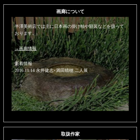
画廊について
半澤美術店では主に日本画の掛け軸や額装などを扱って
おります。
→画廊情報
新着情報
2016.11.14 永井健志×満田晴穂 二人展
取扱作家